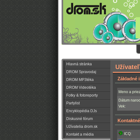
Hlavná stránka
Užívate
DROM Spravodaj
Základné 
DROM MP3téka
DROM Videotéka
Meno a priez
Fotky & fotoreporty
Dátum narod
Partylist
Vek:
Encyklopédia DJs
Diskusné fórum
Kontaktné
Užívatelia drom.sk
ICQ:
Kontakt a média