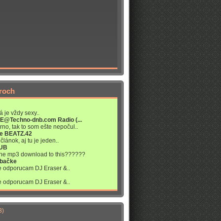
roch
á je vždy sexy..
VE@Techno-dnb.com Radio (...
rno, tak to som ešte nepočul..
re BEATZ.42
článok, aj tu je jeden..
LUB
 the mp3 download to this??????
abačke
ne odporucam DJ Eraser &..
ne odporucam DJ Eraser &..
3)