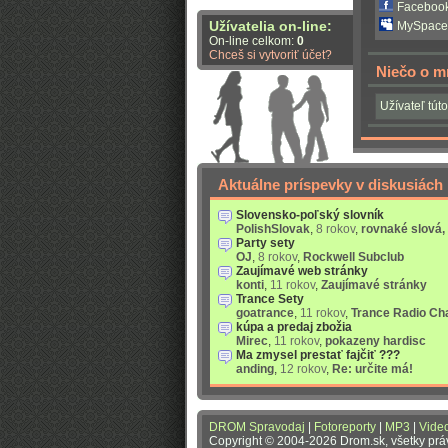
Facebook
Užívatelia on-line:
MySpace
On-line celkom:
0
Chceš si vytvoriť účet?
Niečo o m
Užívateľ túto
Aktuálne príspevky v diskusiách
Slovensko-poľský slovník
PolishSlovak
,
8 rokov
,
rovnaké slová,
Party sety
OJ
,
8 rokov
,
Rockwell Subclub
Zaujímavé web stránky
konti
,
11 rokov
,
Zaujímavé stránky
Trance Sety
goatrance
,
11 rokov
,
Trance Radio Ch
kúpa a predaj zbožia
Mirec
,
11 rokov
,
pokazeny hardisc
Ma zmysel prestať fajčiť ???
anding
,
12 rokov
,
Re: určite má!
DROM Spravodaj
|
Fotoreporty
|
MP3
|
Vide
Copyright © 2004-2026 Drom.sk, všetky pr