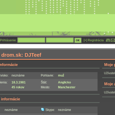
Prihlásenie:
[+] Registrácia
ľ drom.sk: DJTeef
informácie
Moje 
Užívateľ
visko:
neznáme
Pohlavie:
muž
enia:
18.3.1981
Štát:
Anglicko
Moje z
45 rokov
Mesto:
Manchester
Užívateľ
 informácie
neznáme
Skype:
neznáme