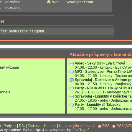
:
neznáme
Web:
www.djteef.com
:
neznáme
ne
 časť profilu zatiaľ nevyplnil.
Aktuálne príspevky v komentá
Video - Sexy Girl - Eva Cifrová
 iný význam
04.08. - 22:00 - kentaky - Eva Cifrov
MP3 - Stereotype - Porno Time LI
04.08. - 21:55 - kentaky - Techno po
Spravodaj - Rozhovor s Akirom p
04.08. - 21:50 - kentaky - zaujímavý 
Party - ROCKWELL UK @ SUBC
annels
26.11. - 10:00 - OJ - Anybody have
Spravodaj - Liquidity v košickej T
27.05. - 18:05 - petro - Jednoznac
Party - Liquidity @ Tabacka
17.05. - 17:00 - petro - Jednoznac
o
|
Partylist
|
DJs
|
Diskusie
|
Kontakt
|
Najlacnejšie slúchadlá
|
RSS
|
RSS (MP
áva vyhradené. Webdesign & development by
Ján Regeš