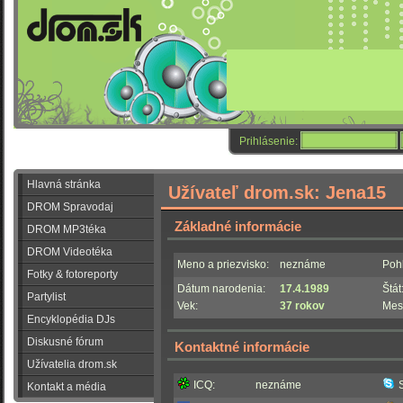
Prihlásenie:
Hlavná stránka
Užívateľ drom.sk: Jena15
DROM Spravodaj
Základné informácie
DROM MP3téka
DROM Videotéka
Meno a priezvisko:
neznáme
Pohl
Fotky & fotoreporty
Dátum narodenia:
17.4.1989
Štát
Partylist
Vek:
37 rokov
Mes
Encyklopédia DJs
Diskusné fórum
Kontaktné informácie
Užívatelia drom.sk
ICQ:
neznáme
Kontakt a média