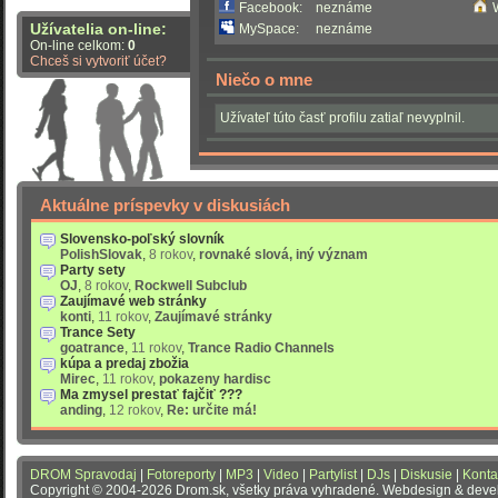
Facebook:
neznáme
Užívatelia on-line:
MySpace:
neznáme
On-line celkom:
0
Chceš si vytvoriť účet?
Niečo o mne
Užívateľ túto časť profilu zatiaľ nevyplnil.
Aktuálne príspevky v diskusiách
Slovensko-poľský slovník
PolishSlovak
,
8 rokov
,
rovnaké slová, iný význam
Party sety
OJ
,
8 rokov
,
Rockwell Subclub
Zaujímavé web stránky
konti
,
11 rokov
,
Zaujímavé stránky
Trance Sety
goatrance
,
11 rokov
,
Trance Radio Channels
kúpa a predaj zbožia
Mirec
,
11 rokov
,
pokazeny hardisc
Ma zmysel prestať fajčiť ???
anding
,
12 rokov
,
Re: určite má!
DROM Spravodaj
|
Fotoreporty
|
MP3
|
Video
|
Partylist
|
DJs
|
Diskusie
|
Konta
Copyright © 2004-2026 Drom.sk, všetky práva vyhradené. Webdesign & dev