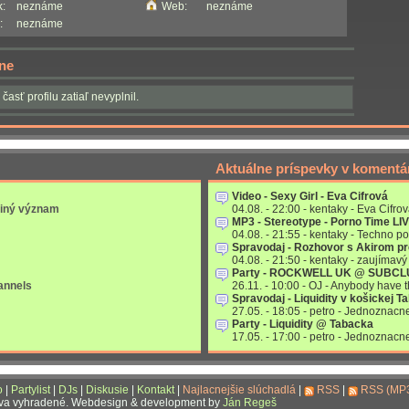
:
neznáme
Web:
neznáme
:
neznáme
ne
 časť profilu zatiaľ nevyplnil.
Aktuálne príspevky v komentá
Video - Sexy Girl - Eva Cifrová
 iný význam
04.08. - 22:00 - kentaky - Eva Cifrov
MP3 - Stereotype - Porno Time LI
04.08. - 21:55 - kentaky - Techno po
Spravodaj - Rozhovor s Akirom p
04.08. - 21:50 - kentaky - zaujímavý 
Party - ROCKWELL UK @ SUBC
annels
26.11. - 10:00 - OJ - Anybody have
Spravodaj - Liquidity v košickej T
27.05. - 18:05 - petro - Jednoznac
Party - Liquidity @ Tabacka
17.05. - 17:00 - petro - Jednoznac
o
|
Partylist
|
DJs
|
Diskusie
|
Kontakt
|
Najlacnejšie slúchadlá
|
RSS
|
RSS (MP
áva vyhradené. Webdesign & development by
Ján Regeš