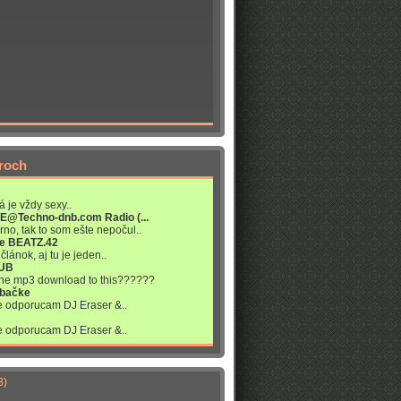
roch
á je vždy sexy..
VE@Techno-dnb.com Radio (...
rno, tak to som ešte nepočul..
re BEATZ.42
článok, aj tu je jeden..
LUB
 the mp3 download to this??????
abačke
ne odporucam DJ Eraser &..
ne odporucam DJ Eraser &..
3)