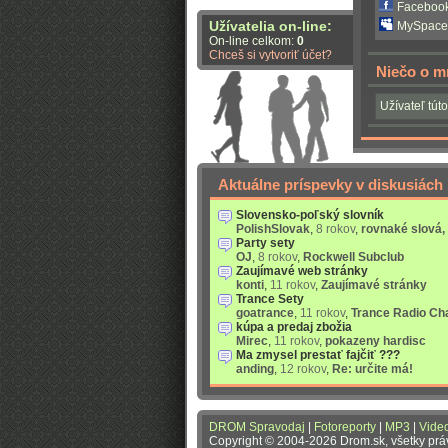
Facebook
Užívatelia on-line:
MySpace
On-line celkom:
0
Chceš si vytvoriť účet?
Niečo o m
Užívateľ túto
Aktuálne príspevky v diskusiách
Slovensko-poľský slovník
PolishSlovak
,
8 rokov
,
rovnaké slová,
Party sety
OJ
,
8 rokov
,
Rockwell Subclub
Zaujímavé web stránky
konti
,
11 rokov
,
Zaujímavé stránky
Trance Sety
goatrance
,
11 rokov
,
Trance Radio Ch
kúpa a predaj zbožia
Mirec
,
11 rokov
,
pokazeny hardisc
Ma zmysel prestať fajčiť ???
anding
,
12 rokov
,
Re: určite má!
DROM Spravodaj
|
Fotoreporty
|
MP3
|
Vide
Copyright © 2004-2026 Drom.sk, všetky pr