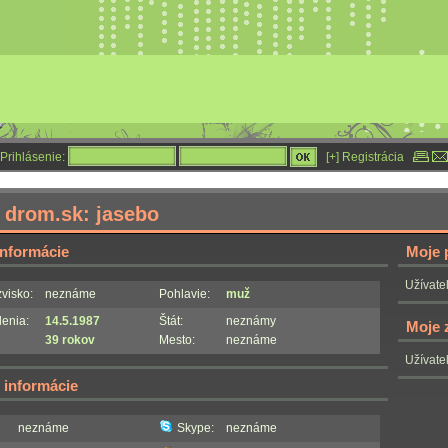
Prihlásenie:
[+] Registrácia
ľ drom.sk: jasebo
informácie
Moje 
Užívateľ
visko:
neznáme
Pohlavie:
muž
enia:
14.5.1987
Štát:
neznámy
Moje z
39 rokov
Mesto:
neznáme
Užívateľ
 informácie
neznáme
Skype:
neznáme