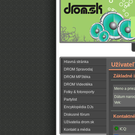
Hlavná stránka
Užívate
DROM Spravodaj
Základné 
DROM MP3téka
DROM Videotéka
Meno a priez
Fotky & fotoreporty
Dátum narod
Partylist
Vek:
Encyklopédia DJs
Diskusné fórum
Kontaktné
Užívatelia drom.sk
ICQ:
Kontakt a média