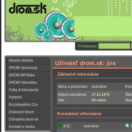
Prihlásenie:
Hlavná stránka
Užívateľ drom.sk: jira
DROM Spravodaj
Základné informácie
DROM MP3téka
DROM Videotéka
Meno a priezvisko:
neznáme
Pohl
Fotky & fotoreporty
Dátum narodenia:
17.11.1975
Štát
Partylist
Vek:
50 rokov
Mes
Encyklopédia DJs
Diskusné fórum
Kontaktné informácie
Užívatelia drom.sk
ICQ:
neznáme
Kontakt a média