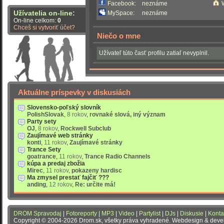
Facebook:
neznáme
Užívatelia on-line:
MySpace:
neznáme
On-line celkom:
0
Chceš si vytvoriť účet?
Niečo o mne
Užívateľ túto časť profilu zatiaľ nevyplnil.
Aktuálne príspevky v diskusiách
Slovensko-poľský slovník
PolishSlovak
,
8 rokov
,
rovnaké slová, iný význam
Party sety
OJ
,
8 rokov
,
Rockwell Subclub
Zaujímavé web stránky
konti
,
11 rokov
,
Zaujímavé stránky
Trance Sety
goatrance
,
11 rokov
,
Trance Radio Channels
kúpa a predaj zbožia
Mirec
,
11 rokov
,
pokazeny hardisc
Ma zmysel prestať fajčiť ???
anding
,
12 rokov
,
Re: určite má!
DROM Spravodaj
|
Fotoreporty
|
MP3
|
Video
|
Partylist
|
DJs
|
Diskusie
|
Konta
Copyright © 2004-2026 Drom.sk, všetky práva vyhradené. Webdesign & dev