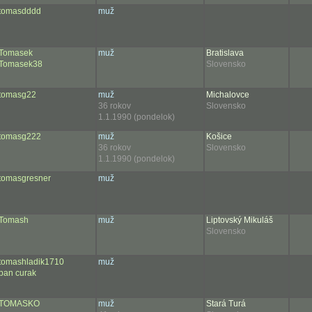
tomasdddd
muž
Tomasek
muž
Bratislava
Tomasek38
Slovensko
tomasg22
muž
Michalovce
36 rokov
Slovensko
1.1.1990 (pondelok)
tomasg222
muž
Košice
36 rokov
Slovensko
1.1.1990 (pondelok)
tomasgresner
muž
Tomash
muž
Liptovský Mikuláš
Slovensko
tomashladik1710
muž
pan curak
TOMASKO
muž
Stará Turá