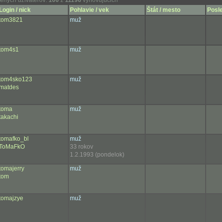
ených užívateľov:
100
z
11196
vyhovujúcich
Login / nick
Pohlavie / vek
Štát / mesto
Posle
tom3821
muž
tom4s1
muž
tom4sko123
muž
matdes
toma
muž
takachi
tomafko_bl
muž
ToMaFkO
33 rokov
1.2.1993 (pondelok)
tomajerry
muž
tom
tomajzye
muž