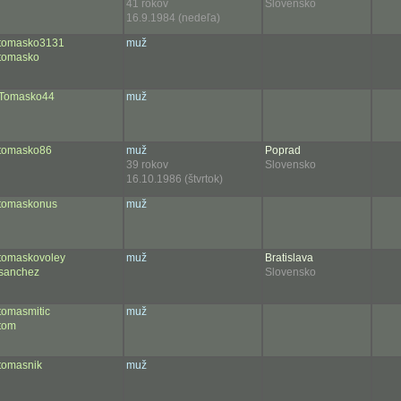
41 rokov
Slovensko
16.9.1984 (nedeľa)
tomasko3131
muž
tomasko
Tomasko44
muž
tomasko86
muž
Poprad
39 rokov
Slovensko
16.10.1986 (štvrtok)
tomaskonus
muž
tomaskovoley
muž
Bratislava
sanchez
Slovensko
tomasmitic
muž
tom
tomasnik
muž