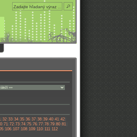
1
|
32
|
33
|
34
|
35
|
36
|
37
|
38
|
39
|
40
|
41
|
42
|
0
|
71
|
72
|
73
|
74
|
75
|
76
|
77
|
78
|
79
|
80
|
81
|
05
|
106
|
107
|
108
|
109
|
110
|
111
|
112