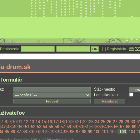
Prihlásenie:
[+] Registrácia
ia drom.sk
 formulár
az:
Štát - mesto:
Len s ikonkou:
žívateľov
|
7
|
8
|
9
|
10
|
11
|
12
|
13
|
14
|
15
|
16
|
17
|
18
|
19
|
20
|
21
|
22
|
23
|
24
|
25
|
26
|
27
|
28
|
29
|
30
|
3
|
47
|
48
|
49
|
50
|
51
|
52
|
53
|
54
|
55
|
56
|
57
|
58
|
59
|
60
|
61
|
62
|
63
|
64
|
65
|
66
|
67
|
68
|
69
|
7
84
|
85
|
86
|
87
|
88
|
89
|
90
|
91
|
92
|
93
|
94
|
95
|
96
|
97
|
98
|
99
|
100
|
101
|
102
|
103
|
104
|
1