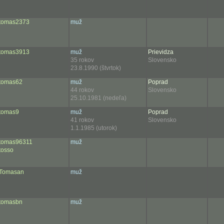
tomas2373
muž
tomas3913
muž
Prievidza
35 rokov
Slovensko
23.8.1990 (štvrtok)
tomas62
muž
Poprad
44 rokov
Slovensko
25.10.1981 (nedeľa)
tomas9
muž
Poprad
41 rokov
Slovensko
1.1.1985 (utorok)
tomas96311
muž
tosso
Tomasan
muž
tomasbn
muž