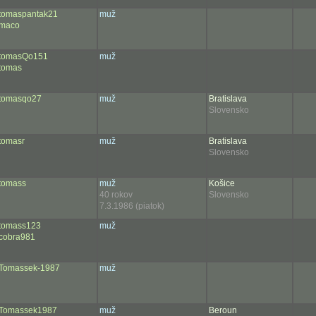
tomaspantak21
muž
maco
tomasQo151
muž
tomas
tomasqo27
muž
Bratislava
Slovensko
tomasr
muž
Bratislava
Slovensko
tomass
muž
Košice
40 rokov
Slovensko
7.3.1986 (piatok)
tomass123
muž
cobra981
Tomassek-1987
muž
Tomassek1987
muž
Beroun