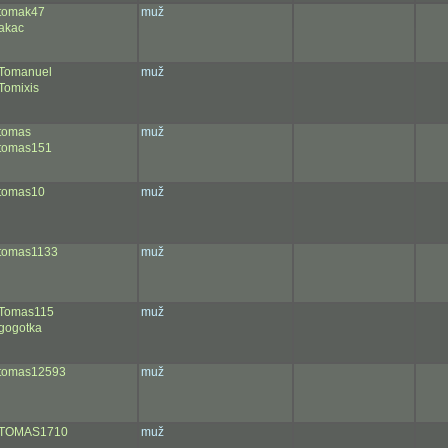
tomak47
muž
akac
Tomanuel
muž
Tomixis
tomas
muž
tomas151
tomas10
muž
tomas1133
muž
Tomas115
muž
gogotka
tomas12593
muž
TOMAS1710
muž