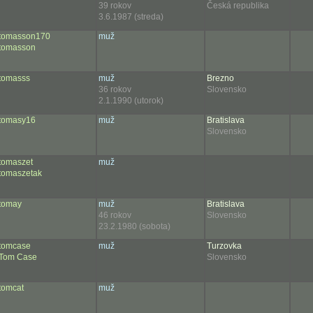
39 rokov
Česká republika
3.6.1987 (streda)
tomasson170
muž
tomasson
tomasss
muž
Brezno
36 rokov
Slovensko
2.1.1990 (utorok)
tomasy16
muž
Bratislava
Slovensko
tomaszet
muž
tomaszetak
tomay
muž
Bratislava
46 rokov
Slovensko
23.2.1980 (sobota)
tomcase
muž
Turzovka
Tom Case
Slovensko
tomcat
muž