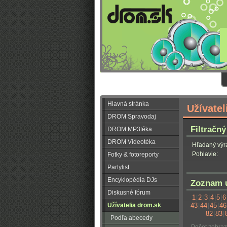
Hlavná stránka
Užívatel
DROM Spravodaj
Filtračný
DROM MP3téka
DROM Videotéka
Hľadaný výr
Pohlavie:
Fotky & fotoreporty
Partylist
Encyklopédia DJs
Zoznam u
Diskusné fórum
1
|
2
|
3
|
4
|
5
|
6
Užívatelia drom.sk
43
|
44
|
45
|
46
82
|
83
|
Podľa abecedy