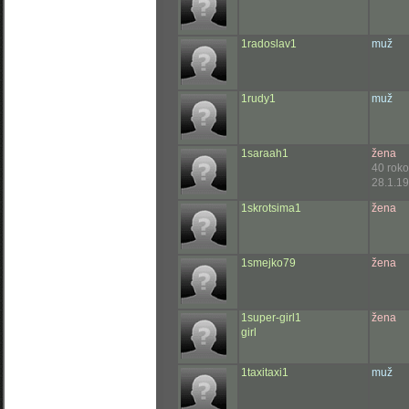
1radoslav1
muž
1rudy1
muž
1saraah1
žena
40 rok
28.1.19
1skrotsima1
žena
1smejko79
žena
1super-girl1
žena
girl
1taxitaxi1
muž