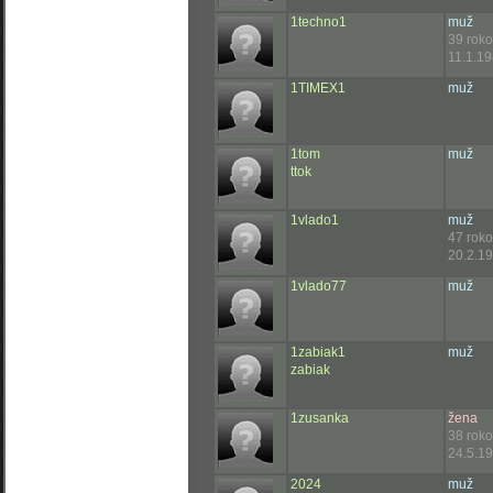
1techno1
muž
39 rok
11.1.19
1TIMEX1
muž
1tom
muž
ttok
1vlado1
muž
47 rok
20.2.19
1vlado77
muž
1zabiak1
muž
zabiak
1zusanka
žena
38 rok
24.5.19
2024
muž