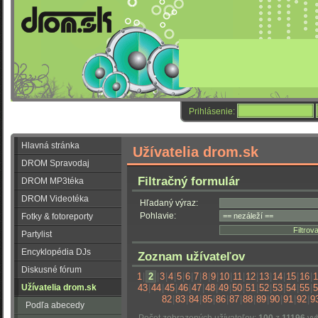
Prihlásenie:
Hlavná stránka
Užívatelia drom.sk
DROM Spravodaj
Filtračný formulár
DROM MP3téka
DROM Videotéka
Hľadaný výraz:
Pohlavie:
Fotky & fotoreporty
Partylist
Encyklopédia DJs
Zoznam užívateľov
Diskusné fórum
1
|
2
|
3
|
4
|
5
|
6
|
7
|
8
|
9
|
10
|
11
|
12
|
13
|
14
|
15
|
16
|
1
Užívatelia drom.sk
43
|
44
|
45
|
46
|
47
|
48
|
49
|
50
|
51
|
52
|
53
|
54
|
55
|
5
82
|
83
|
84
|
85
|
86
|
87
|
88
|
89
|
90
|
91
|
92
|
9
Podľa abecedy