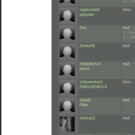
29.7.19
2gabcuska2
žena
gaguska
2lac
muž
37 rok
4.7.198
2lenka56
muž
2lukasko514
muž
pekos
2nikusenka16
žena
2NIKUSENKA16
2paul2
muž
Páter
2renca21
muž