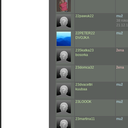
22pawuk22
muž
38 rok
21.12.
22PETER22
muž
DVOJKA
235katka23
žena
bosorka
23domca32
žena
23dvacettri
muž
kuubaa
23LOOOK
muž
23martina11
muž