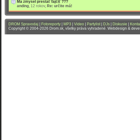
Ma zmysel prestať fajčiť ???
anding
,
12 rokov
,
Re: určite má!
DROM Spravodaj
|
Fotoreporty
|
MP3
|
Video
|
Partylist
|
DJs
|
Diskusie
|
Konta
Copyright © 2004-2026 Drom.sk, všetky práva vyhradené. Webdesign & dev