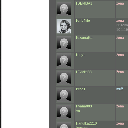
1DENISA1
žena
1dnb4life
žena
36 rok
10.1.19
1dzamajka
žena
1eny1
žena
1Evicka88
žena
1frno1
muž
1ivana003
žena
iva
1janulka2210
žena