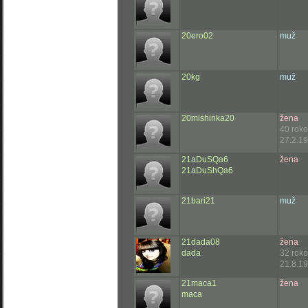
20ero02
muž
20kg
muž
20mishinka20
žena
40 rok
27.2.19
21aDuSQa6
žena
21aDuShQa6
21bari21
muž
21dada08
žena
dada
32 rok
21.8.19
21maca1
žena
maca