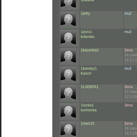
Jowana
1jefry
muž
1jezo1
muž
kokosko
1kacenka1
žena
34 rok
14.12.1
1kandyy1
muž
Kancir
1LADIDA1
žena
37 rok
22.5.19
1lucka1
žena
lucinecka
1meri15
žena
36 rok
16.3.19