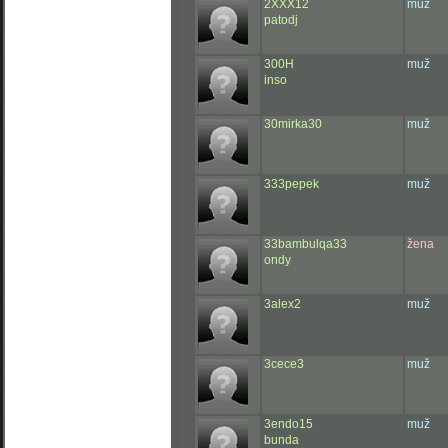
2XXX12
muž
patodj
300H
muž
inso
30mirka30
muž
333pepek
muž
33bambulqa33
žena
ondy
3alex2
muž
3cece3
muž
3endo15
muž
bunda