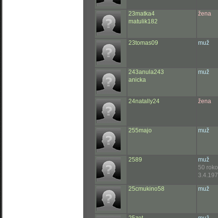
23matka4
žena
matulik182
23tomas09
muž
243anula243
muž
anicka
24natally24
žena
255majo
muž
2589
muž
50 rok
3.4.197
25cmukino58
muž