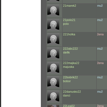
21marek2
muž
21polo21
muž
polo
221holka
žena
222abc222
muž
stefik
222majka22
žena
majuska
22bobrik22
muž
bobor
22danusko22
muž
danci
22Lea02
žena