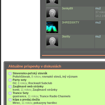
3enky89
muž
37 rok
14.2.19
3HREE6IXTY
muž
3kellly
muž
Aktuálne príspevky v diskusiách
Slovensko-poľský slovník
PolishSlovak
,
8 rokov
,
rovnaké slová, iný význam
Party sety
OJ
,
8 rokov
,
Rockwell Subclub
Zaujímavé web stránky
konti
,
11 rokov
,
Zaujímavé stránky
Trance Sety
goatrance
,
11 rokov
,
Trance Radio Channels
kúpa a predaj zbožia
Mirec
,
11 rokov
,
pokazeny hardisc