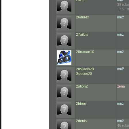
25zet
muž
38 rok
17.5.19
26durex
muž
27ailvis
muž
28roman10
muž
28Vladis28
muž
Soosoo28
2alion2
žena
2bfree
muž
2denis
muž
46 rok