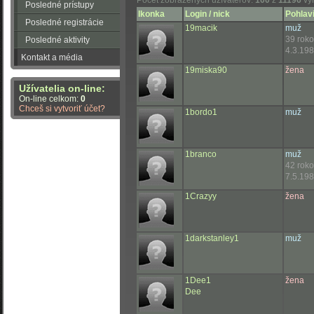
Počet zobrazených užívateľov:
100
z
11196
vy
Posledné prístupy
Ikonka
Login / nick
Pohlavi
Posledné registrácie
19macik
muž
39 rok
Posledné aktivity
4.3.198
Kontakt a média
19miska90
žena
Užívatelia on-line:
On-line celkom:
0
Chceš si vytvoriť účet?
1bordo1
muž
1branco
muž
42 rok
7.5.198
1Crazyy
žena
1darkstanley1
muž
1Dee1
žena
Dee