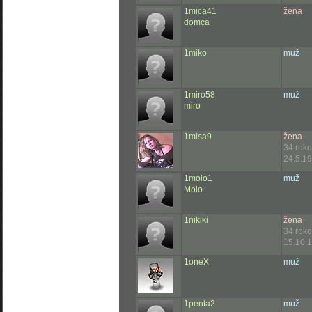
1mica41
žena
domca
1miko
muž
1miro58
muž
miro
1misa9
žena
34 rok
24.5.19
1molo1
muž
Molo
1nikiki
žena
34 rok
15.10.1
1oneX
muž
1penta2
muž