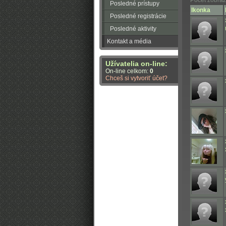
Počet zobraz
Posledné prístupy
Ikonka
Posledné registrácie
Posledné aktivity
Kontakt a média
Užívatelia on-line:
On-line celkom:
0
Chceš si vytvoriť účet?