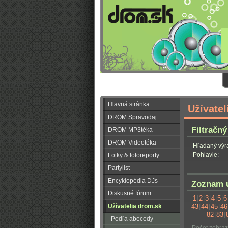
Hlavná stránka
Užívatel
DROM Spravodaj
Filtračný
DROM MP3téka
DROM Videotéka
Hľadaný výr
Pohlavie:
Fotky & fotoreporty
Partylist
Encyklopédia DJs
Zoznam u
Diskusné fórum
1
|
2
|
3
|
4
|
5
|
6
Užívatelia drom.sk
43
|
44
|
45
|
46
82
|
83
|
Podľa abecedy