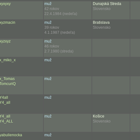
xyxyxy
muž
Dunajská Streda
42 rokov
Slovensko
22.4.1984 (nedeľa)
xyzmacin
muž
Bratislava
39 rokov
Slovensko
4.1.1987 (nedeľa)
xyzxyz
muž
46 rokov
2.7.1980 (streda)
x_miko_x
muž
x_Tomas
muž
TomcuriQ
Y4all
muž
Y4_all
Y4_all
muž
Košice
Y4_ALL
Slovensko
yabulienocka
muž