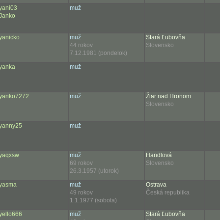
yani03
muž
Janko
yanicko
muž
Stará Ľubovňa
44 rokov
Slovensko
7.12.1981 (pondelok)
yanka
muž
yanko7272
muž
Žiar nad Hronom
Slovensko
yanny25
muž
yaqxsw
muž
Handlová
69 rokov
Slovensko
26.3.1957 (utorok)
yasma
muž
Ostrava
49 rokov
Česká republika
1.1.1977 (sobota)
yello666
muž
Stará Ľubovňa