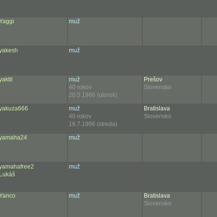
Yaggi
muž
yakesh
muž
yaktil
muž
Prešov
40 rokov
Slovensko
20.5.1986 (utorok)
yakuza666
muž
Bratislava
40 rokov
Slovensko
16.7.1986 (streda)
yamaha24
muž
yamahafree2
muž
Lukáš
Yanco
muž
Bratislava
Slovensko