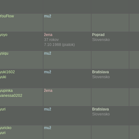
YouFlow
muž
yoyo
žena
Poprad
37 rokov
Slovensko
7.10.1988 (piatok)
ysiqu
muž
yuki1602
muž
Bratislava
yuki
Slovensko
yupinka
žena
vanessa0202
yuri
muž
Bratislava
Slovensko
yuricko
muž
yuri