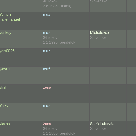
40 rokov
Slovensko
3.6.1986 (utorok)
Yemen
muž
Fallen angel
yenkey
muž
Michalovce
36 rokov
Slovensko
1.1.1990 (pondelok)
yety0025
muž
yety61
muž
yhal
žena
Yizzy
muž
yksina
žena
Stará Ľubovňa
36 rokov
Slovensko
1.1.1990 (pondelok)