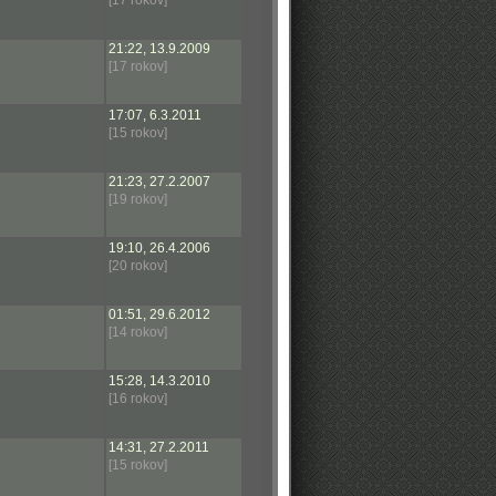
[17 rokov]
21:22, 13.9.2009
[17 rokov]
17:07, 6.3.2011
[15 rokov]
21:23, 27.2.2007
[19 rokov]
19:10, 26.4.2006
[20 rokov]
01:51, 29.6.2012
[14 rokov]
15:28, 14.3.2010
[16 rokov]
14:31, 27.2.2011
[15 rokov]