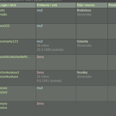
ených užívateľov:
100
z
11196
vyhovujúcich
Login / nick
Pohlavie / vek
Štát / mesto
Posl
xXx
muž
Bratislava
matis
Slovensko
xxx333
muž
xxxmarky123
muž
Galanta
38 rokov
Slovensko
23.4.1988 (sobota)
xxxNiKoMuNeWeRi...
žena
xXxnikuskaxX
žena
Nováky
xxxnikuskaxx
35 rokov
Slovensko
8.6.1991 (sobota)
xxxxx
muž
yyyyy
xxyxy
žena
xxina