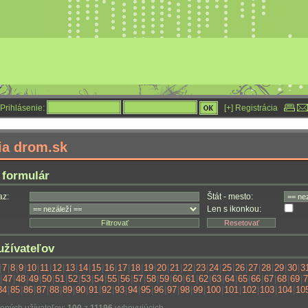
Prihlásenie:
[+] Registrácia
ia drom.sk
 formulár
az:
Štát - mesto:
Len s ikonkou:
žívateľov
|
7
|
8
|
9
|
10
|
11
|
12
|
13
|
14
|
15
|
16
|
17
|
18
|
19
|
20
|
21
|
22
|
23
|
24
|
25
|
26
|
27
|
28
|
29
|
30
|
3
|
47
|
48
|
49
|
50
|
51
|
52
|
53
|
54
|
55
|
56
|
57
|
58
|
59
|
60
|
61
|
62
|
63
|
64
|
65
|
66
|
67
|
68
|
69
|
7
84
|
85
|
86
|
87
|
88
|
89
|
90
|
91
|
92
|
93
|
94
|
95
|
96
|
97
|
98
|
99
|
100
|
101
|
102
|
103
|
104
|
10