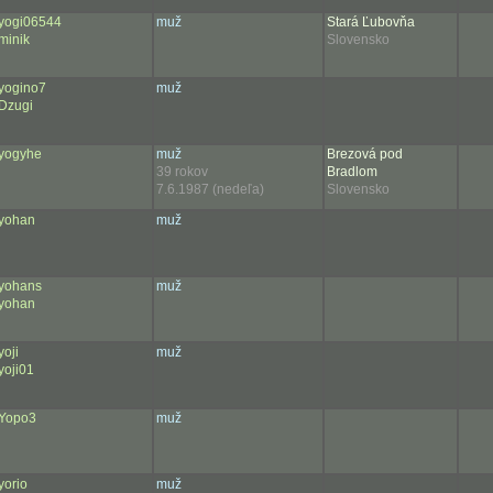
yogi06544
muž
Stará Ľubovňa
minik
Slovensko
yogino7
muž
Dzugi
yogyhe
muž
Brezová pod
39 rokov
Bradlom
7.6.1987 (nedeľa)
Slovensko
yohan
muž
yohans
muž
yohan
yoji
muž
yoji01
Yopo3
muž
yorio
muž