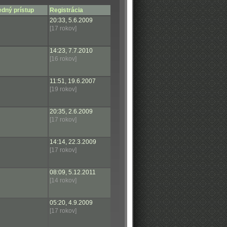
edný prístup
Registrácia
20:33, 5.6.2009
[17 rokov]
14:23, 7.7.2010
[16 rokov]
11:51, 19.6.2007
[19 rokov]
20:35, 2.6.2009
[17 rokov]
14:14, 22.3.2009
[17 rokov]
08:09, 5.12.2011
[14 rokov]
05:20, 4.9.2009
[17 rokov]