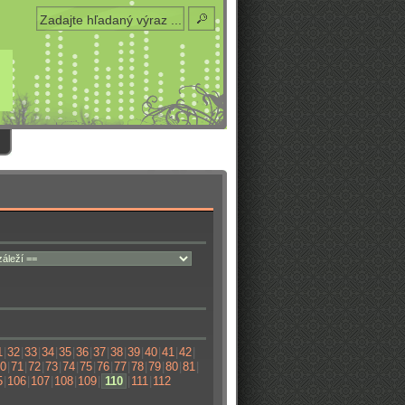
1
|
32
|
33
|
34
|
35
|
36
|
37
|
38
|
39
|
40
|
41
|
42
|
0
|
71
|
72
|
73
|
74
|
75
|
76
|
77
|
78
|
79
|
80
|
81
|
5
|
106
|
107
|
108
|
109
|
110
|
111
|
112