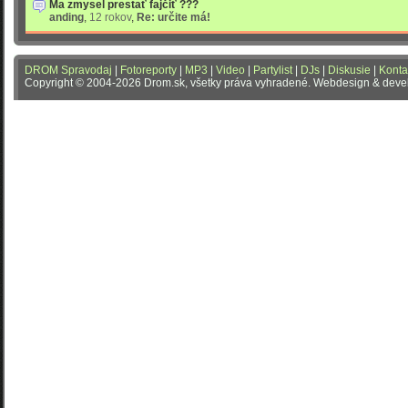
Ma zmysel prestať fajčiť ???
anding
,
12 rokov
,
Re: určite má!
DROM Spravodaj
|
Fotoreporty
|
MP3
|
Video
|
Partylist
|
DJs
|
Diskusie
|
Konta
Copyright © 2004-2026 Drom.sk, všetky práva vyhradené. Webdesign & dev