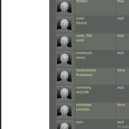
Norbes
muž
norbi
muž
50cent
norbi_565
muž
norbi
nordmusic
muž
music
Norikulienka
žena
Kruelaaaa
norinberg
muž
sh1t199
normafajn
žena
Lindušik
noro
muž
36 rok