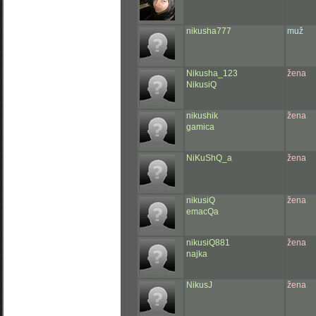
nikusha777
muž
Nikusha_123
žena
NikusiQ
nikushik
žena
gamica
NiKuShQ_a
žena
nikusiQ
žena
emacQa
nikusiQ881
žena
najka
NikusJ
žena