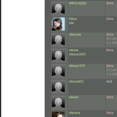
NIKULIQQQ
žena
Nikus
žena
niki
nikus-ka
žena
36 rok
1.1.199
nikusa
žena
nikusa1603
nikusa-575
žena
33 rok
7.4.199
nikusa651
muž
nikush
žena
nikusha
žena