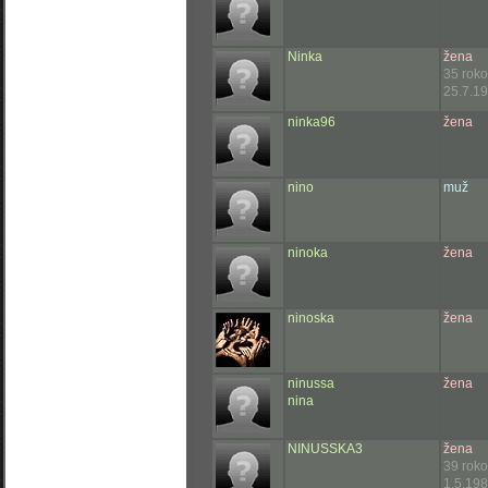
Ninka
žena
35 rok
25.7.19
ninka96
žena
nino
muž
ninoka
žena
ninoska
žena
ninussa
žena
nina
NINUSSKA3
žena
39 rok
1.5.198