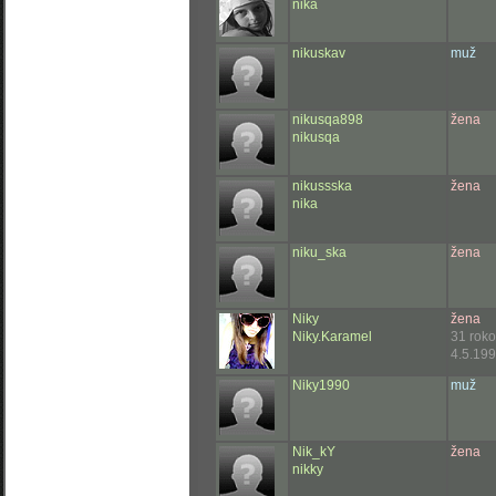
nika
nikuskav
muž
nikusqa898
žena
nikusqa
nikussska
žena
nika
niku_ska
žena
Niky
žena
Niky.Karamel
31 rok
4.5.199
Niky1990
muž
Nik_kY
žena
nikky