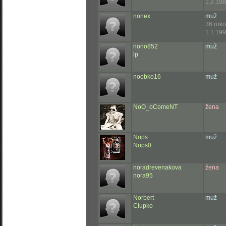
1.2.198
nonex
muž
36 rok
1.1.199
nono852
muž
lp
noobko16
muž
NoO_oComeNT
žena
Nops
muž
Nops0
noradrevenakova
žena
nora95
Norbert
muž
Clupko