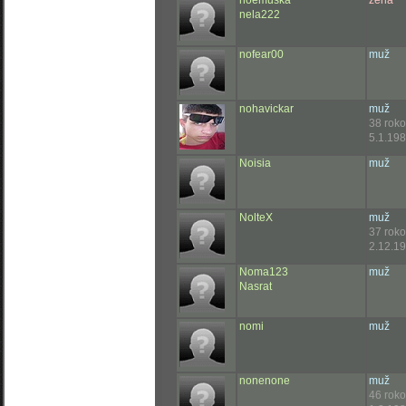
noemuska
žena
nela222
nofear00
muž
nohavickar
muž
38 rok
5.1.198
Noisia
muž
NolteX
muž
37 rok
2.12.19
Noma123
muž
Nasrat
nomi
muž
nonenone
muž
46 rok