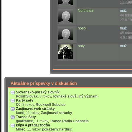
1.1.199
Northstein
muž
44 rok
27.9.19
noso
muž
45 rok
4.9.198
noty
muž
Aktuálne príspevky v diskusiách
Slovensko-poľský slovník
PolishSlovak
,
8 rokov
,
rovnaké slová, iný význam
Party sety
OJ
,
8 rokov
,
Rockwell Subclub
Zaujímavé web stránky
konti
,
11 rokov
,
Zaujímavé stránky
Trance Sety
goatrance
,
11 rokov
,
Trance Radio Channels
kúpa a predaj zbožia
Mirec
,
11 rokov
,
pokazeny hardisc