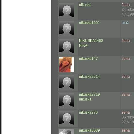
nikuska
žena
34 rok
4.4.199
nikuska1001
muž
NIKUSKA1408
žena
NIKA
nikuska147
žena
nikuska2214
žena
nikuska2719
žena
nikuska
nikuska276
žena
36 rok
27.6.19
nikuska5689
žena