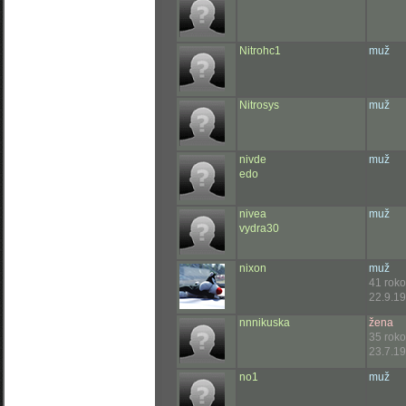
Nitrohc1
muž
Nitrosys
muž
nivde
muž
edo
nivea
muž
vydra30
nixon
muž
41 rok
22.9.19
nnnikuska
žena
35 rok
23.7.19
no1
muž