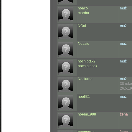
noaco
muž
mordor
NOal
muž
Noasie
muž
nocniptak2
muž
nocniptacek
Nocturne
muž
38 rok
26.5.19
noell31
muž
noemi1988
žena