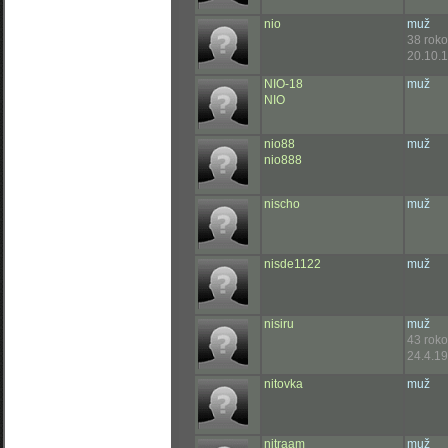
nio
muž
38 rok
20.10.1
NIO-18
muž
NIO
nio88
muž
nio888
nischo
muž
nisde1122
muž
nisiru
muž
43 rok
24.4.19
nitovka
muž
nitraam
muž