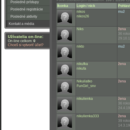
Počet zobrazených užívateľov:
100
z
11196
vy
Posledné prístupy
Ikonka
Login / nick
Pohlavi
Posledné registrácie
nikos
muž
nikos26
Posledné aktivity
Kontakt a média
Niks
žena
36 rok
Užívatelia on-line:
29.10.
On-line celkom:
0
Chceš si vytvoriť účet?
nikto
muž
nikufka
žena
nikufa
Nikuliatko
žena
FunGirl_snv
nikulienka
žena
36 rok
24.4.19
nikulienka333
žena
39 rok
14.3.19