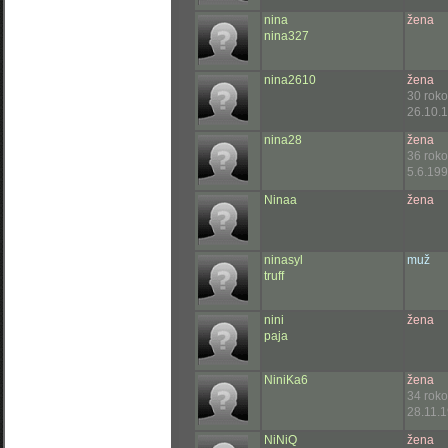
nina
žena
nina327
nina2610
žena
30 rok
26.10.1
nina28
žena
36 rok
5.6.199
Ninaa
žena
ninasyl
muž
truff
nini
žena
paja
NiniKa6
žena
34 rok
28.11.1
NiNiQ
žena