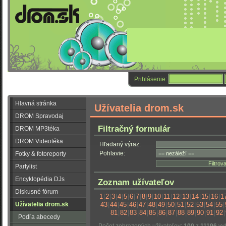
Prihlásenie:
Hlavná stránka
Užívatelia drom.sk
DROM Spravodaj
Filtračný formulár
DROM MP3téka
DROM Videotéka
Hľadaný výraz:
Pohlavie:
Fotky & fotoreporty
Partylist
Encyklopédia DJs
Zoznam užívateľov
Diskusné fórum
1
|
2
|
3
|
4
|
5
|
6
|
7
|
8
|
9
|
10
|
11
|
12
|
13
|
14
|
15
|
16
|
1
Užívatelia drom.sk
43
|
44
|
45
|
46
|
47
|
48
|
49
|
50
|
51
|
52
|
53
|
54
|
55
|
81
|
82
|
83
|
84
|
85
|
86
|
87
|
88
|
89
|
90
|
91
|
92
|
Podľa abecedy