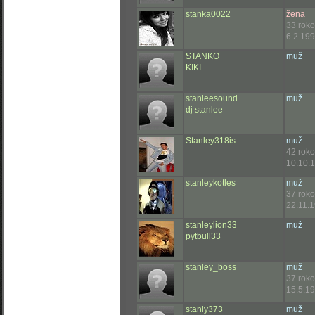
stanka0022
žena
33 rok
6.2.199
STANKO
muž
KIKI
stanleesound
muž
dj stanlee
Stanley318is
muž
42 rok
10.10.
stanleykotles
muž
37 rok
22.11.1
stanleylion33
muž
pytbull33
stanley_boss
muž
37 rok
15.5.19
stanly373
muž