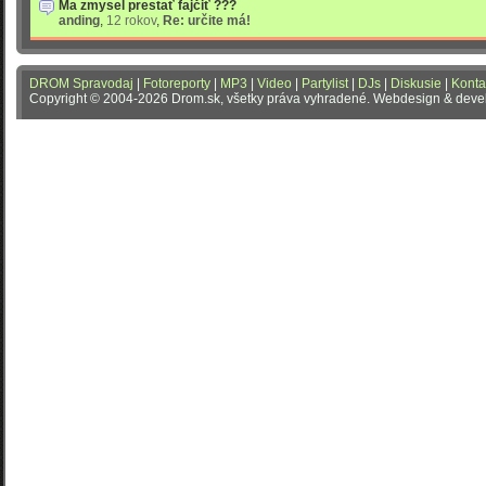
Ma zmysel prestať fajčiť ???
anding
,
12 rokov
,
Re: určite má!
DROM Spravodaj
|
Fotoreporty
|
MP3
|
Video
|
Partylist
|
DJs
|
Diskusie
|
Konta
Copyright © 2004-2026 Drom.sk, všetky práva vyhradené. Webdesign & dev