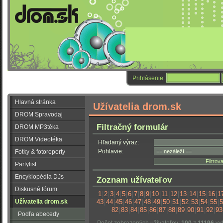
Prihlásenie:
Hlavná stránka
Užívatelia drom.sk
DROM Spravodaj
Filtračný formulár
DROM MP3téka
DROM Videotéka
Hľadaný výraz:
Pohlavie:
Fotky & fotoreporty
Partylist
Encyklopédia DJs
Zoznam užívateľov
Diskusné fórum
1
|
2
|
3
|
4
|
5
|
6
|
7
|
8
|
9
|
10
|
11
|
12
|
13
|
14
|
15
|
16
|
1
Užívatelia drom.sk
43
|
44
|
45
|
46
|
47
|
48
|
49
|
50
|
51
|
52
|
53
|
54
|
55
|
5
82
|
83
|
84
|
85
|
86
|
87
|
88
|
89
|
90
|
91
|
92
|
93
Podľa abecedy