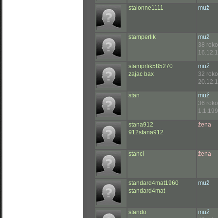
stalonne1111
muž
stamperlik
muž
38 rok
16.12.1
stamprlik585270
muž
zajac bax
32 rok
20.12.
stan
muž
36 rok
1.1.199
stana912
žena
912stana912
stanci
žena
standard4mat1960
muž
standard4mat
stando
muž