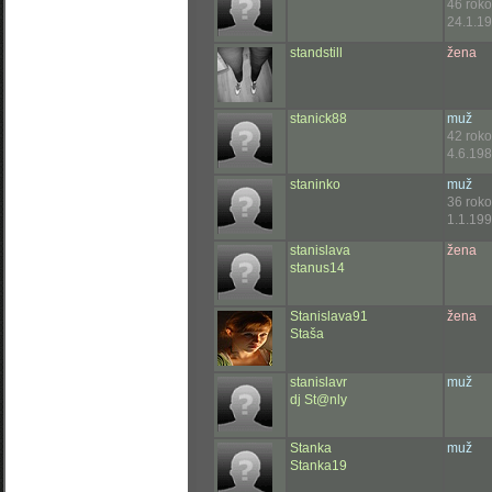
46 rok
24.1.19
standstill
žena
stanick88
muž
42 rok
4.6.198
staninko
muž
36 rok
1.1.199
stanislava
žena
stanus14
Stanislava91
žena
Staša
stanislavr
muž
dj St@nly
Stanka
muž
Stanka19