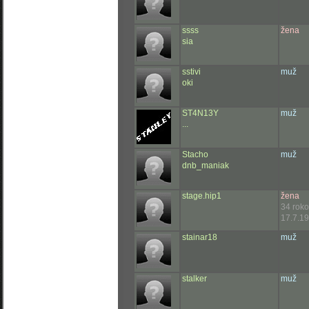
ssss
žena
sia
sstivi
muž
oki
ST4N13Y
muž
...
Stacho
muž
dnb_maniak
stage.hip1
žena
34 rok
17.7.19
stainar18
muž
stalker
muž