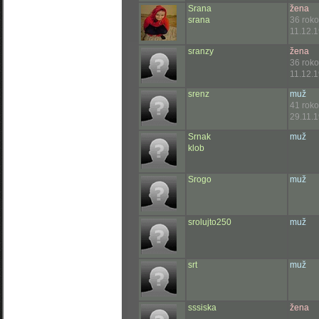
Srana
žena
srana
36 rok
11.12.1
sranzy
žena
36 rok
11.12.1
srenz
muž
41 rok
29.11.1
Srnak
muž
klob
Srogo
muž
srolujto250
muž
srt
muž
sssiska
žena