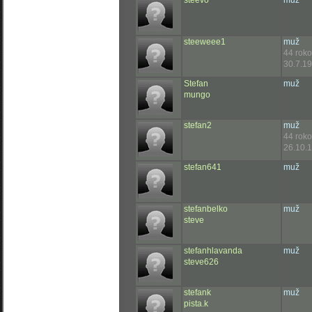
steevo
muž
steeweee1
muž
44 rok
30.7.19
Stefan
muž
mungo
stefan2
muž
44 rok
26.10.
stefan641
muž
stefanbelko
muž
steve
stefanhlavanda
muž
steve626
stefank
muž
pista.k