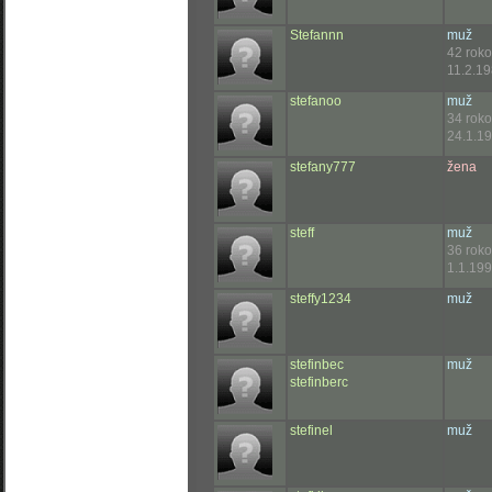
Stefannn
muž
42 rok
11.2.19
stefanoo
muž
34 rok
24.1.19
stefany777
žena
steff
muž
36 rok
1.1.199
steffy1234
muž
stefinbec
muž
stefinberc
stefinel
muž