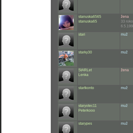
stanuska6565
žena
stanuska65
33 rok
6.5.199
stari
muž
starky30
muž
StARLet
žena
Lenka
startkonto
muž
staryotec11
muž
Peterkooo
starypes
muž