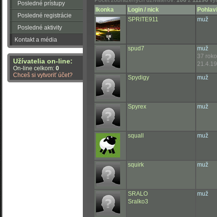
Počet zobrazených užívateľov:
100
z
11196
vy
Posledné prístupy
Ikonka
Login / nick
Pohlavi
Posledné registrácie
SPRITE911
muž
Posledné aktivity
Kontakt a média
spud7
muž
37 rok
Užívatelia on-line:
21.4.19
On-line celkom:
0
Chceš si vytvoriť účet?
Spydigy
muž
Spyrex
muž
squall
muž
squirk
muž
SRALO
muž
Sralko3