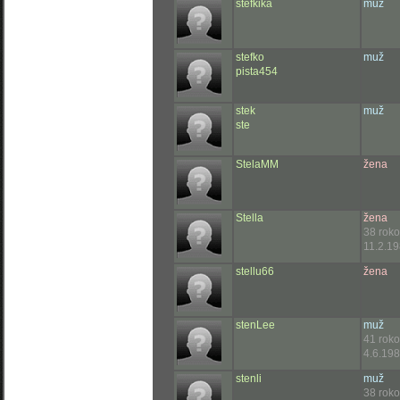
stefkika
muž
stefko
muž
pista454
stek
muž
ste
StelaMM
žena
Stella
žena
38 rok
11.2.19
stellu66
žena
stenLee
muž
41 rok
4.6.198
stenli
muž
38 rok