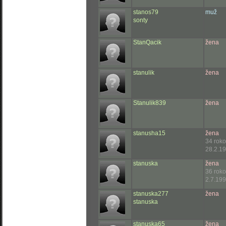
stanos79
muž
sonty
StanQacik
žena
stanulik
žena
Stanulik839
žena
stanusha15
žena
34 rok
28.2.19
stanuska
žena
36 rok
2.7.199
stanuska277
žena
stanuska
stanuska65
žena