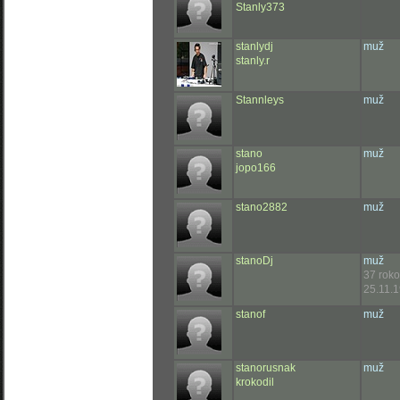
Stanly373
stanlydj
muž
stanly.r
Stannleys
muž
stano
muž
jopo166
stano2882
muž
stanoDj
muž
37 rok
25.11.1
stanof
muž
stanorusnak
muž
krokodil