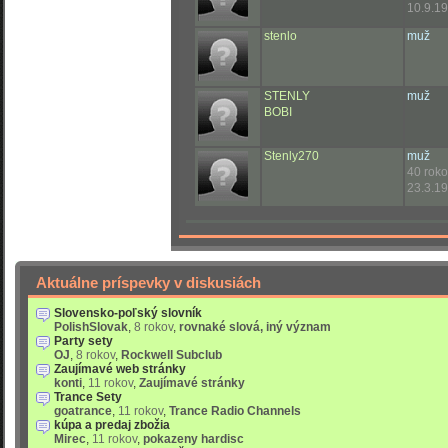
10.9.19
stenlo
muž
STENLY
muž
BOBI
Stenly270
muž
40 rok
23.3.19
Aktuálne príspevky v diskusiách
Slovensko-poľský slovník
PolishSlovak
,
8 rokov
,
rovnaké slová, iný význam
Party sety
OJ
,
8 rokov
,
Rockwell Subclub
Zaujímavé web stránky
konti
,
11 rokov
,
Zaujímavé stránky
Trance Sety
goatrance
,
11 rokov
,
Trance Radio Channels
kúpa a predaj zbožia
Mirec
,
11 rokov
,
pokazeny hardisc