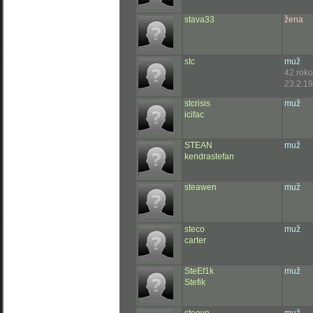
stava33
žena
stc
muž
42 rok
23.2.19
stcrisis
muž
icifac
STEAN
muž
kendrastefan
steawen
muž
steco
muž
carter
SteEf1k
muž
Stefik