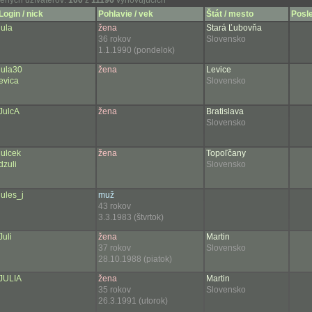
ených užívateľov:
100
z
11196
vyhovujúcich
Login / nick
Pohlavie / vek
Štát / mesto
Posle
jula
žena
Stará Ľubovňa
36 rokov
Slovensko
1.1.1990 (pondelok)
jula30
žena
Levice
evica
Slovensko
JulcA
žena
Bratislava
Slovensko
julcek
žena
Topoľčany
dzuli
Slovensko
jules_j
muž
43 rokov
3.3.1983 (štvrtok)
Juli
žena
Martin
37 rokov
Slovensko
28.10.1988 (piatok)
JULIA
žena
Martin
35 rokov
Slovensko
26.3.1991 (utorok)