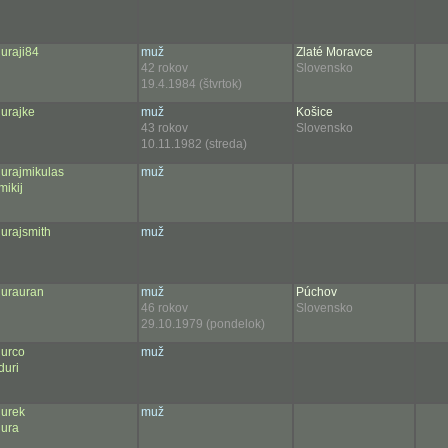
juraji84
muž
Zlaté Moravce
42 rokov
Slovensko
19.4.1984 (štvrtok)
jurajke
muž
Košice
43 rokov
Slovensko
10.11.1982 (streda)
jurajmikulas
muž
mikij
jurajsmith
muž
jurauran
muž
Púchov
46 rokov
Slovensko
29.10.1979 (pondelok)
jurco
muž
duri
jurek
muž
jura