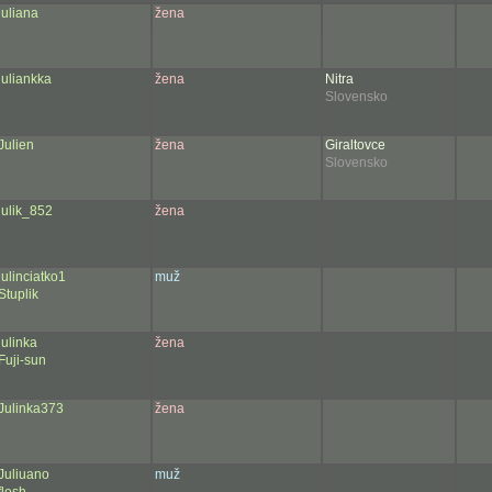
juliana
žena
juliankka
žena
Nitra
Slovensko
Julien
žena
Giraltovce
Slovensko
julik_852
žena
julinciatko1
muž
Stuplik
julinka
žena
Fuji-sun
Julinka373
žena
Juliuano
muž