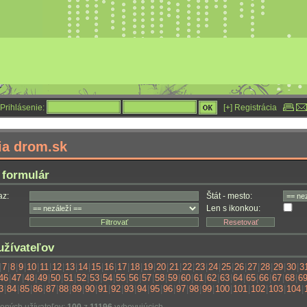
Prihlásenie:
[+] Registrácia
ia drom.sk
 formulár
az:
Štát - mesto:
Len s ikonkou:
žívateľov
|
7
|
8
|
9
|
10
|
11
|
12
|
13
|
14
|
15
|
16
|
17
|
18
|
19
|
20
|
21
|
22
|
23
|
24
|
25
|
26
|
27
|
28
|
29
|
30
|
3
46
|
47
|
48
|
49
|
50
|
51
|
52
|
53
|
54
|
55
|
56
|
57
|
58
|
59
|
60
|
61
|
62
|
63
|
64
|
65
|
66
|
67
|
68
|
6
3
|
84
|
85
|
86
|
87
|
88
|
89
|
90
|
91
|
92
|
93
|
94
|
95
|
96
|
97
|
98
|
99
|
100
|
101
|
102
|
103
|
104
|