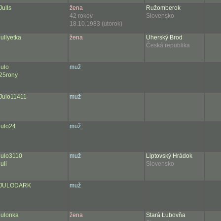
Julls
žena
Ružomberok
42 rokov
Slovensko
18.10.1983 (utorok)
jullyetka
žena
Uherský Brod
Česká republika
julo
muž
25rony
Julo11411
muž
julo24
muž
julo3110
muž
Liptovský Hrádok
juli
Slovensko
JULODARK
muž
julonka
žena
Stará Ľubovňa