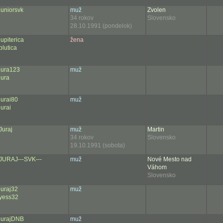
juniorsvk
muž
Zvolen
34 rokov
Slovensko
28.10.1991 (pondelok)
jupiterica
žena
plutica
jura123
muž
jura
jurai80
muž
jurai
Juraj
muž
Martin
34 rokov
Slovensko
19.10.1991 (sobota)
JURAJ---SVK---
muž
Nové Mesto nad
Váhom
Slovensko
juraj32
muž
yess32
jurajDNB
muž