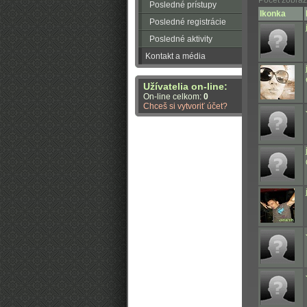
Počet zobraz
Posledné prístupy
Ikonka
Posledné registrácie
Posledné aktivity
Kontakt a média
Užívatelia on-line:
On-line celkom:
0
Chceš si vytvoriť účet?