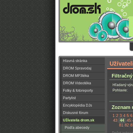
Hlavná stránka
Užívatel
DROM Spravodaj
Filtračný
DROM MP3téka
DROM Videotéka
Hľadaný výr
Pohlavie:
Fotky & fotoreporty
Partylist
Encyklopédia DJs
Zoznam u
Diskusné fórum
1
|
2
|
3
|
4
|
5
|
6
Užívatelia drom.sk
43
|
44
|
45
|
81
|
82
|
8
Podľa abecedy