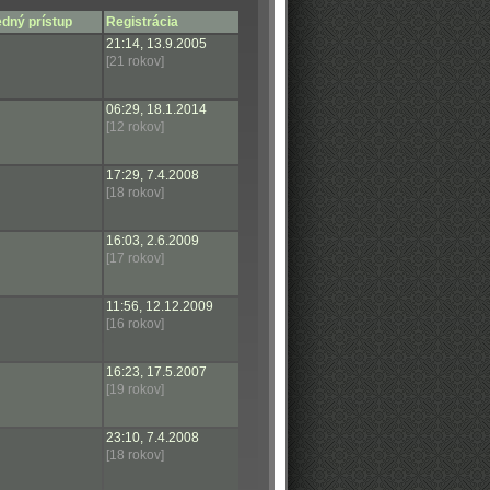
dný prístup
Registrácia
21:14, 13.9.2005
[21 rokov]
06:29, 18.1.2014
[12 rokov]
17:29, 7.4.2008
[18 rokov]
16:03, 2.6.2009
[17 rokov]
11:56, 12.12.2009
[16 rokov]
16:23, 17.5.2007
[19 rokov]
23:10, 7.4.2008
[18 rokov]