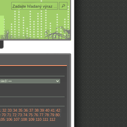
1
|
32
|
33
|
34
|
35
|
36
|
37
|
38
|
39
|
40
|
41
|
42
|
9
|
70
|
71
|
72
|
73
|
74
|
75
|
76
|
77
|
78
|
79
|
80
|
105
|
106
|
107
|
108
|
109
|
110
|
111
|
112