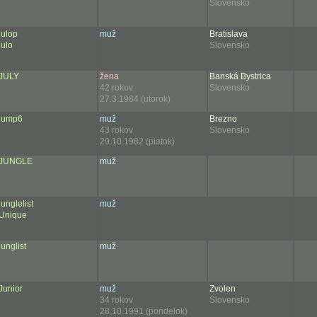
Slovensko
julop
muž
Bratislava
julo
Slovensko
JULY
žena
Banská Bystrica
42 rokov
Slovensko
27.3.1984 (utorok)
jump6
muž
Brezno
43 rokov
Slovensko
29.10.1982 (piatok)
JUNGLE
muž
junglelist
muž
Unique
junglist
muž
Junior
muž
Zvolen
34 rokov
Slovensko
28.10.1991 (pondelok)