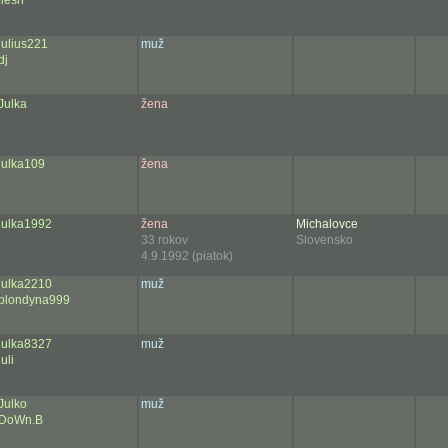
flesh
julius221
muž
dj
Julka
žena
julka109
žena
julka1992
žena
Michalovce
33 rokov
Slovensko
4.9.1992 (piatok)
julka2210
muž
blondyna999
julka8327
muž
juli
Julko
muž
DoWn.B